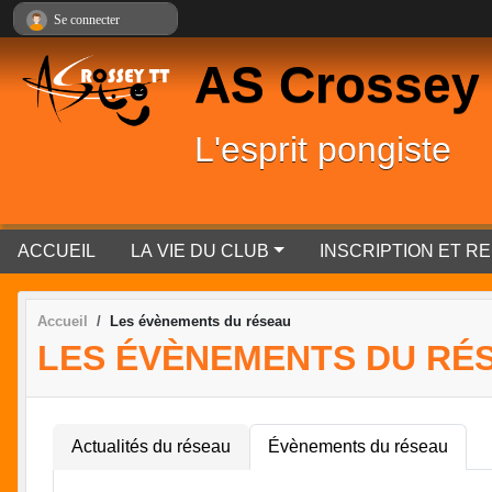
Panneau de gestion des cookies
Se connecter
AS Crossey
L'esprit pongiste
ACCUEIL
LA VIE DU CLUB
INSCRIPTION ET 
Accueil
Les évènements du réseau
LES ÉVÈNEMENTS DU RÉ
Actualités du réseau
Évènements du réseau