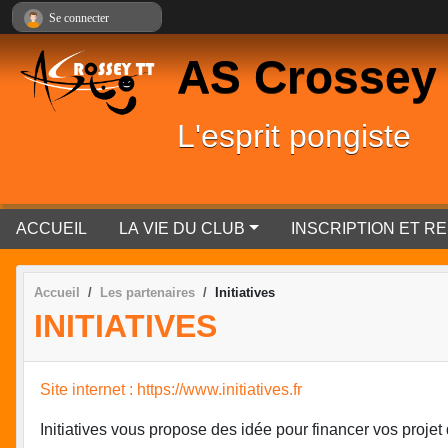
Panneau de gestion des cookies
Se connecter
AS Crossey
L'esprit pongiste
ACCUEIL
LA VIE DU CLUB
INSCRIPTION ET 
Accueil
Les partenaires
Initiatives
INITIATIVES
Site internet : https://www.initiatives.fr
Initiatives vous propose des idée pour financer vos projet 