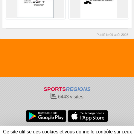
Publié le
09 août 2025
SPORTS
REGIONS
6443
visites
Charte cookies
Gestion des cookies
Ce site utilise des cookies et vous donne le contrôle sur ceux