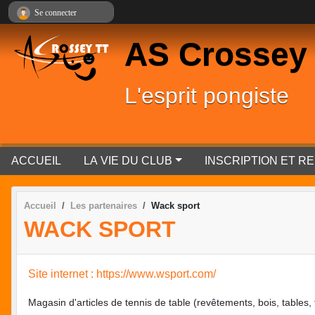
Panneau de gestion des cookies
Se connecter
AS Crossey
L'esprit pongiste
ACCUEIL
LA VIE DU CLUB
INSCRIPTION ET 
Accueil
Les partenaires
Wack sport
WACK SPORT
Site internet : https://www.wsport.com/
Magasin d'articles de tennis de table (revêtements, bois, tables, fil