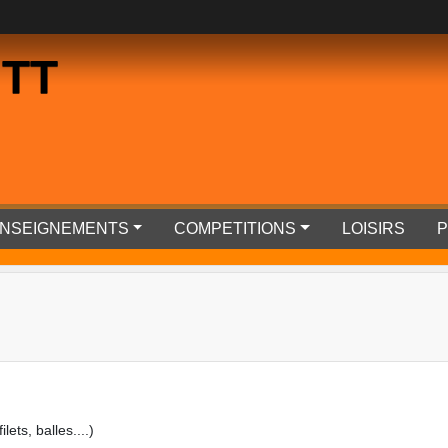
 TT
RENSEIGNEMENTS
COMPETITIONS
LOISIRS
P
ets, balles....)