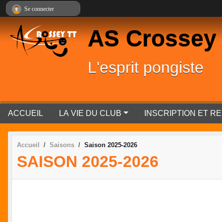
Panneau de gestion des cookies
Se connecter
AS Crossey
L'esprit pongiste
ACCUEIL
LA VIE DU CLUB
INSCRIPTION ET 
Accueil
Saisons
Saison 2025-2026
SAISON 2025-2026